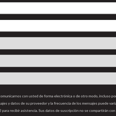
 comunicarnos con usted de forma electrónica o de otro modo, incluso po
sajes y datos de su proveedor y la frecuencia de los mensajes puede varia
ara recibir asistencia. Sus datos de suscripción no se compartirán con