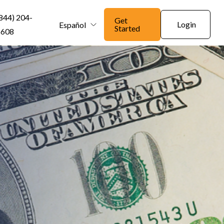
844) 204-
Get
Login
Español
Started
6608