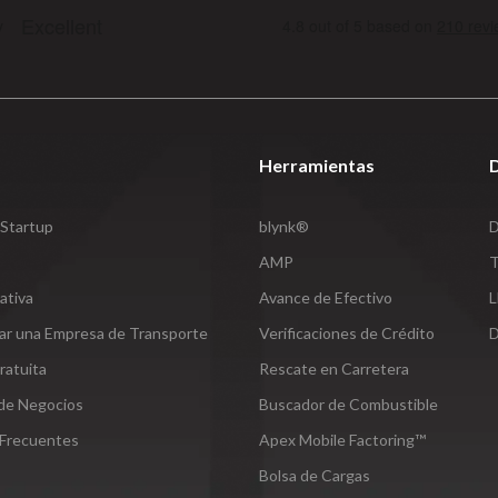
Herramientas
Startup
blynk®
D
AMP
T
ativa
Avance de Efectivo
L
iar una Empresa de Transporte
Verificaciones de Crédito
D
ratuita
Rescate en Carretera
 de Negocios
Buscador de Combustible
 Frecuentes
Apex Mobile Factoring™
Bolsa de Cargas